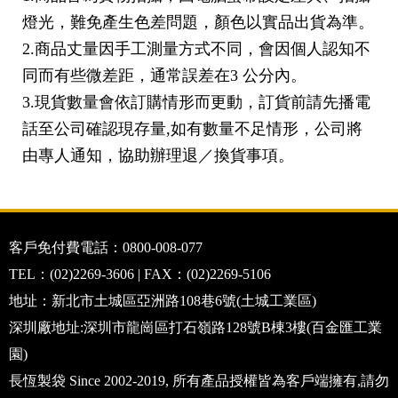
燈光，難免產生色差問題，顏色以實品出貨為準。
2.商品丈量因手工測量方式不同，會因個人認知不
同而有些微差距，通常誤差在3 公分內。
3.現貨數量會依訂購情形而更動，訂貨前請先播電
話至公司確認現存量,如有數量不足情形，公司將
由專人通知，協助辦理退／換貨事項。
客戶免付費電話：0800-008-077
TEL：(02)2269-3606 | FAX：(02)2269-5106
地址：新北市土城區亞洲路108巷6號(土城工業區)
深圳廠地址:深圳市龍崗區打石嶺路128號B棟3樓(百金匯工業
園)
長恆製袋 Since 2002-2019, 所有產品授權皆為客戶端擁有,請勿