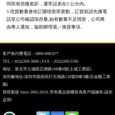
同而有些微差距，通常誤差在3 公分內。
3.現貨數量會依訂購情形而更動，訂貨前請先播電
話至公司確認現存量,如有數量不足情形，公司將
由專人通知，協助辦理退／換貨事項。
客戶免付費電話：0800-008-077
TEL：(02)2269-3606 | FAX：(02)2269-5106
地址：新北市土城區亞洲路108巷6號(土城工業區)
深圳廠地址:深圳市龍崗區打石嶺路128號B棟3樓(百金匯工業
園)
長恆製袋 Since 2002-2019, 所有產品授權皆為客戶端擁有,請勿
盜用!